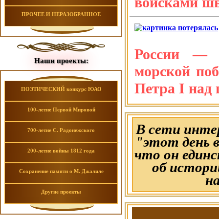
войсками шв
ПРОЧЕЕ И НЕРАЗОБРАННОЕ
России — 
Наши проекты:
морской поб
Петра I над 
ПОЭТИЧЕСКИЙ конкурс ЮАО
100-летие Первой Мировой
В сети инте
700-летие С. Радонежского
"этот день 
что он един
200-летие войны 1812 года
об истори
Сохранение памяти о М. Джалиле
на
Другие проекты