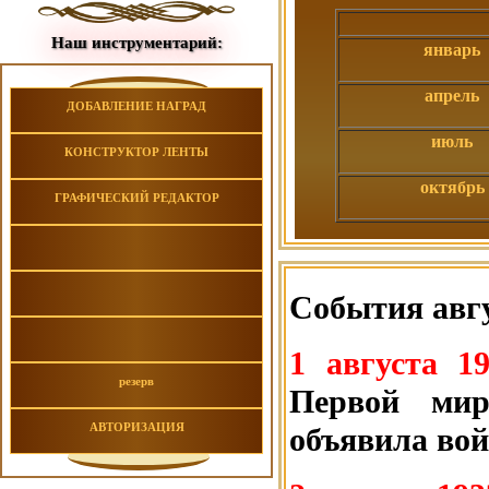
Наш инструментарий:
январь
апрель
ДОБАВЛЕНИЕ НАГРАД
июль
КОНСТРУКТОР ЛЕНТЫ
октябрь
ГРАФИЧЕСКИЙ РЕДАКТОР
События авгу
1 августа 1
резерв
Первой мир
АВТОРИЗАЦИЯ
объявила вой