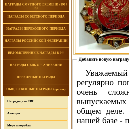
НАГРАДЫ СМУТНОГО ВРЕМЕНИ (1917
г.)
НАГРАДЫ СОВЕТСКОГО ПЕРИОДА
НАГРАДЫ ПЕРЕХОДНОГО ПЕРИОДА
НАГРАДЫ РОССИЙСКОЙ ФЕДЕРАЦИИ
ВЕДОМСТВЕННЫЕ НАГРАДЫ В РФ
Добавьте новую наград
НАГРАДЫ ОБЩ. ОРГАНИЗАЦИЙ
Уважаемый 
ЦЕРКОВНЫЕ НАГРАДЫ
регулярно по
очень слож
ОБЩЕСТВЕННЫЕ НАГРАДЫ (прочие)
выпускаемых 
Награды для СВО
общем деле. 
Авиация
нашей базе - 
Море и корабли