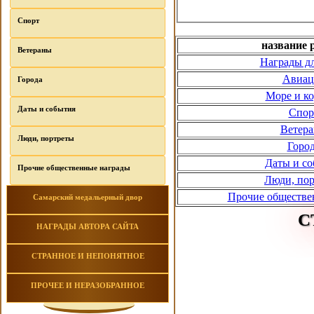
Спорт
название 
Ветераны
Награды д
Авиац
Города
Море и к
Даты и события
Спор
Ветер
Люди, портреты
Горо
Даты и с
Прочие общественные награды
Люди, по
Прочие обществе
Самарский медальерный двор
С
НАГРАДЫ АВТОРА САЙТА
СТРАННОЕ И НЕПОНЯТНОЕ
ПРОЧЕЕ И НЕРАЗОБРАННОЕ