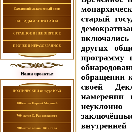
монархическ
Самарский медальерный двор
старый госу
НАГРАДЫ АВТОРА САЙТА
демократиз
СТРАННОЕ И НЕПОНЯТНОЕ
включались
других общ
ПРОЧЕЕ И НЕРАЗОБРАННОЕ
программу 
обнародова
Наши проекты:
обращении к
своей Дек
ПОЭТИЧЕСКИЙ конкурс ЮАО
намерении 
100-летие Первой Мировой
неуклонно 
заключённы
700-летие С. Радонежского
внутренней
200-летие войны 1812 года