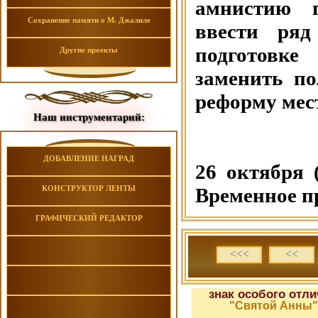
амнистию п
Сохранение памяти о М. Джалиле
ввести ряд
подготовке
Другие проекты
заменить п
реформу мес
Наш инструментарий:
ДОБАВЛЕНИЕ НАГРАД
26 октября 
КОНСТРУКТОР ЛЕНТЫ
Временное п
ГРАФИЧЕСКИЙ РЕДАКТОР
<<<
<<
знак особого отл
"Святой Анны"