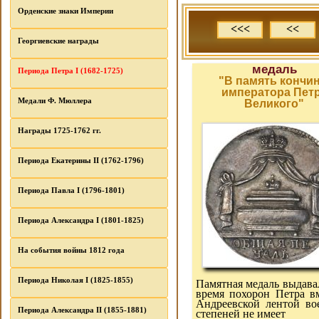
Орденские знаки Империи
<<<
<<
Георгиевские награды
медаль
Периода Петра I (1682-1725)
"В память кончи
императора Пет
Медали Ф. Мюллера
Великого"
Награды 1725-1762 гг.
Периода Екатерины II (1762-1796)
Периода Павла I (1796-1801)
Периода Александра I (1801-1825)
На события войны 1812 года
Периода Николая I (1825-1855)
Памятная медаль выдава
время похорон Петра вм
Андреевской лентой во
Периода Александра II (1855-1881)
степеней не имеет