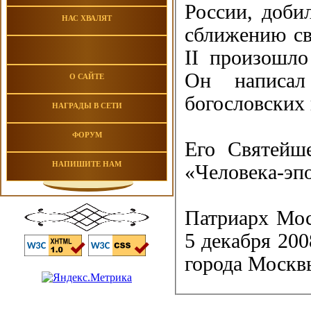
России, добил
НАС ХВАЛЯТ
сближению св
II произошл
Он написал
О САЙТЕ
богословских 
НАГРАДЫ В СЕТИ
ФОРУМ
Его Святейше
НАПИШИТЕ НАМ
«Человека-эп
Патриарх Мос
5 декабря 200
города Москв