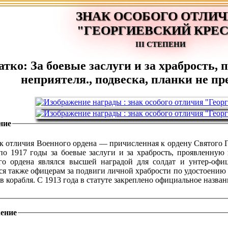
ЗНАК ОСОБОГО ОТЛИ
"ГЕОРГИЕВСКИЙ КРЕС
III СТЕПЕНИ
атко: За боевые заслуги и за храбрость,
неприятеля., подвеска, планки не п
ние
к отличия Военного ордена — причисленная к ордену Святого 
по 1917 годы за боевые заслуги и за храбрость, проявленную
го ордена являлся высшей наградой для солдат и унтер-офи
ся также офицерам за подвиги личной храбрости по удостоению 
в корабля. С 1913 года в статуте закреплено официальное назван
ение