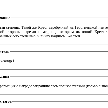
чание
тья степень: Такой же Крест серебряный на Георгиевской ленте
ной стороны вырезан номер, под которым имеющий Крест тр
анных сею степенью, и внизу надпись: 3-й степ.
итель
ксандр I
стика
ормация о награде запрашивалась пользователями (кол-во выводо
к тэгов