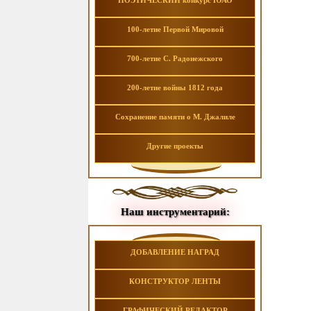
ПОЭТИЧЕСКИЙ конкурс ЮАО
100-летие Первой Мировой
700-летие С. Радонежского
200-летие войны 1812 года
Сохранение памяти о М. Джалиле
Другие проекты
Наш инструментарий:
ДОБАВЛЕНИЕ НАГРАД
КОНСТРУКТОР ЛЕНТЫ
ГРАФИЧЕСКИЙ РЕДАКТОР