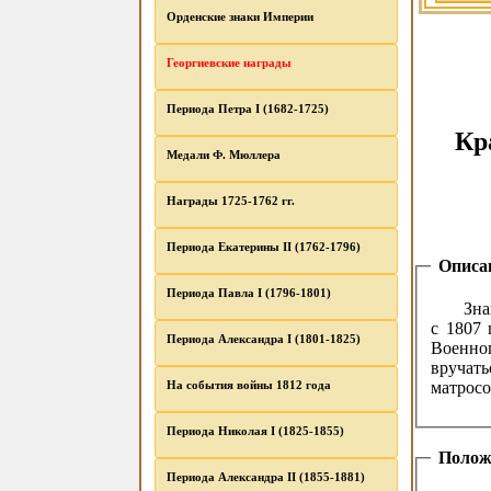
Орденские знаки Империи
Георгиевские награды
Периода Петра I (1682-1725)
Кр
Медали Ф. Мюллера
Награды 1725-1762 гг.
Периода Екатерины II (1762-1796)
Описа
Периода Павла I (1796-1801)
Зна
с 1807 
Периода Александра I (1801-1825)
Военно
вручать
На события войны 1812 года
матросо
Периода Николая I (1825-1855)
Полож
Периода Александра II (1855-1881)