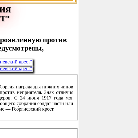
ЧИЯ
Т"
 проявленную против
редусмотрены,
Георгия награда для нижних чинов
 против неприятеля. Знак отличия
церов. С 24 июня 1917 года мог
общего собрания солдат части или
ие — Гео́ргиевский крест.