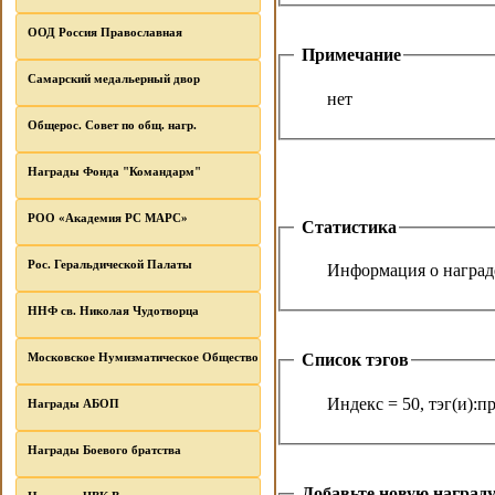
ООД Россия Православная
Примечание
Самарский медальерный двор
нет
Общерос. Совет по общ. нагр.
Награды Фонда "Командарм"
РОО «Академия РС МАРС»
Статистика
Рос. Геральдической Палаты
Информация о награде
ННФ св. Николая Чудотворца
Московское Нумизматическое Общество
Список тэгов
Индекс = 50, тэг(и):
Награды АБОП
Награды Боевого братства
Добавьте новую наград