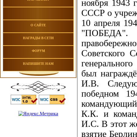
ноября 1943 
СССР о учреж
10 апреля 19
О САЙТЕ
"ПОБЕДА".
НАГРАДЫ В СЕТИ
правобережн
Советского 
ФОРУМ
генерального
НАПИШИТЕ НАМ
был награжд
И.В. Следу
победном 19
командующий
К.К. и кома
И.С. В этот ж
взятие Берлин