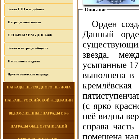
Описание
Знаки ГТО и подобные
Орден созд
Награды комсомола
Данный орде
ОСОАВИАХИМ - ДОСААФ
существующи
Знаки и награды обществ
звезда, меж
Настольные медали
усыпанные 17
выполнена в 
Другие советские награды
кремлёвска
НАГРАДЫ ПЕРЕХОДНОГО ПЕРИОДА
пятиступенча
НАГРАДЫ РОССИЙСКОЙ ФЕДЕРАЦИИ
(с ярко красн
неё видны ве
ВЕДОМСТВЕННЫЕ НАГРАДЫ В РФ
справа часть
НАГРАДЫ ОБЩ. ОРГАНИЗАЦИЙ
помещена над