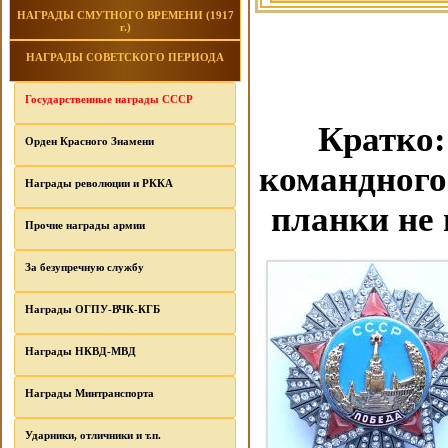
НАГРАДЫ СМУТНОГО ВРЕМЕНИ (1917
г.)
НАГРАДЫ СОВЕТСКОГО ПЕРИОДА
Государственные награды СССР
Кратко:
Орден Красного Знамени
командного 
Награды революции и РККА
планки не 
Прочие награды армии
За безупречную службу
Награды ОГПУ-ВЧК-КГБ
Награды НКВД-МВД
Награды Минтранспорта
Ударники, отличники и т.п.