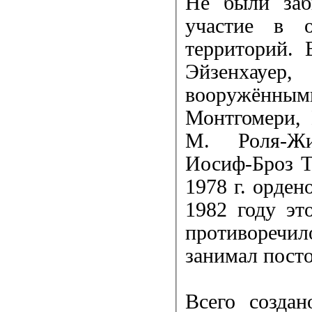
Не были заб
участие в о
территорий. 
Эйзенхауе
вооружённы
Монтгомери,
М. Роля-Жи
Иосиф-Броз Т
1978 г. орде
1982 году эт
противоречило
занимал пост
Всего создан