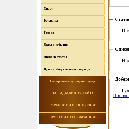
Спорт
Стати
Ветераны
Инф
Города
Даты и события
Списо
Люди, портреты
Инд
Прочие общественные награды
Добавь
Самарский медальерный двор
Есл
НАГРАДЫ АВТОРА САЙТА
Пополни
СТРАННОЕ И НЕПОНЯТНОЕ
ПРОЧЕЕ И НЕРАЗОБРАННОЕ