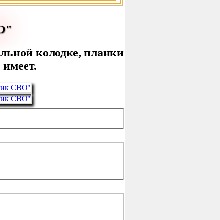
О"
ольной колодке, планки
 имеет.