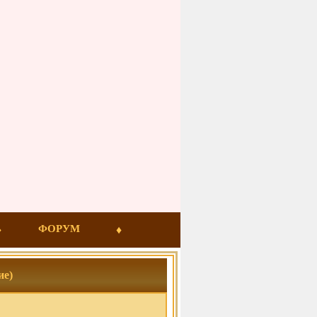
ФОРУМ
е)