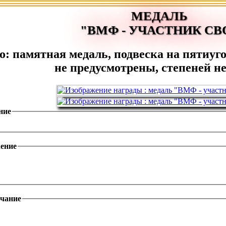
МЕДАЛЬ
"ВМФ - УЧАСТНИК СВ
о: памятная медаль, подвеска на пятиуг
не предусмотрены, степеней не
ние
ение
чание