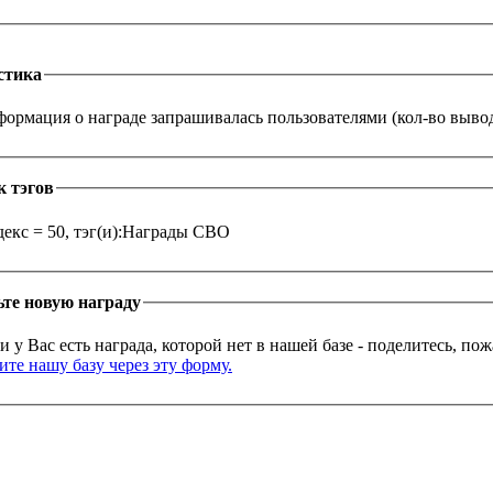
стика
ормация о награде запрашивалась пользователями (кол-во выводо
к тэгов
екс = 50, тэг(и):Награды СВО
те новую награду
и у Вас есть награда, которой нет в нашей базе - поделитесь, по
те нашу базу через эту форму.