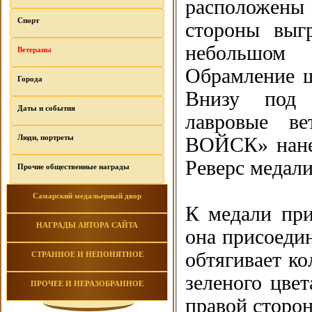
расположены 
Спорт
стороны выг
небольшом 
Ветераны
Обрамление щ
Города
Внизу под 
Даты и события
лавровые в
Люди, портреты
ВОЙСК» нанес
Реверс медали
Прочие общественные награды
Самарский медальерный двор
К медали при
НАГРАДЫ АВТОРА САЙТА
она присоедин
обтягивает ко
СТРАННОЕ И НЕПОНЯТНОЕ
зеленого цвет
ПРОЧЕЕ И НЕРАЗОБРАННОЕ
правой сторон