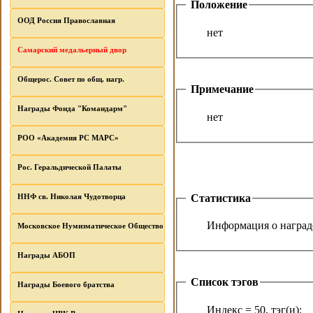
Положение
ООД Россия Православная
нет
Самарский медальерный двор
Общерос. Совет по общ. нагр.
Примечание
Награды Фонда "Командарм"
нет
РОО «Академия РС МАРС»
Рос. Геральдической Палаты
Статистика
ННФ св. Николая Чудотворца
Информация о награде
Московское Нумизматическое Общество
Награды АБОП
Список тэгов
Награды Боевого братства
Индекс = 50, тэг(и):