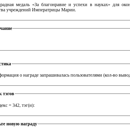
радная медаль «За благонравие и успехи в науках» для ок
тва учреждений Императрицы Марии.
чание
стика
ормация о награде запрашивалась пользователями (кол-во выводо
к тэгов
екс = 342, тэг(и):
те новую награду