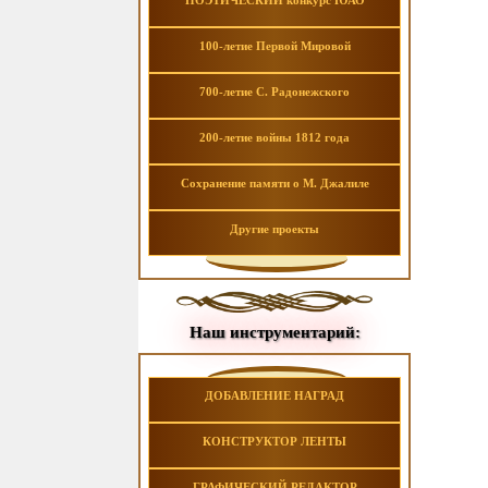
ПОЭТИЧЕСКИЙ конкурс ЮАО
100-летие Первой Мировой
700-летие С. Радонежского
200-летие войны 1812 года
Сохранение памяти о М. Джалиле
Другие проекты
Наш инструментарий:
ДОБАВЛЕНИЕ НАГРАД
КОНСТРУКТОР ЛЕНТЫ
ГРАФИЧЕСКИЙ РЕДАКТОР