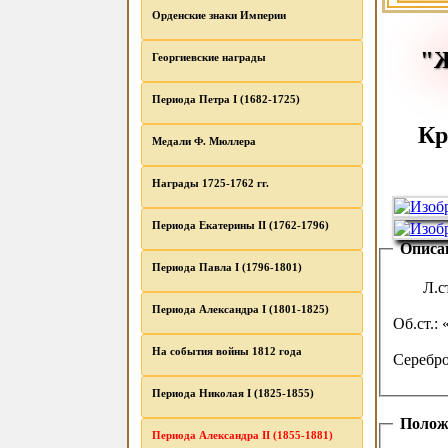
Орденские знаки Империи
"
Георгиевские награды
Периода Петра I (1682-1725)
Кр
Медали Ф. Мюллера
Награды 1725-1762 гг.
Периода Екатерины II (1762-1796)
Описа
Периода Павла I (1796-1801)
Л.с
Периода Александра I (1801-1825)
Об.ст.:
На события войны 1812 года
Серебро
Периода Николая I (1825-1855)
Полож
Периода Александра II (1855-1881)