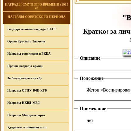
НАГРАДЫ СМУТНОГО ВРЕМЕНИ (1917
г.)
"
НАГРАДЫ СОВЕТСКОГО ПЕРИОДА
Государственные награды СССР
Кратко: за лич
Орден Красного Знамени
Награды революции и РККА
Описание
Прочие награды армии
Положение
За безупречную службу
Жетон «Военизированн
Награды ОГПУ-ВЧК-КГБ
Награды НКВД-МВД
Примечание
Награды Минтранспорта
нет
Ударники, отличники и т.п.