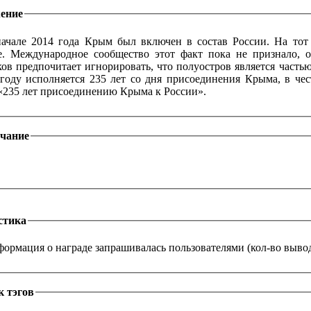
ение
ачале 2014 года Крым был включен в состав России. На тот
е. Международное сообщество этот факт пока не признало, о
ов предпочитает игнорировать, что полуостров является частью
году исполняется 235 лет со дня присоединения Крыма, в че
«235 лет присоединению Крыма к России».
чание
стика
ормация о награде запрашивалась пользователями (кол-во выводо
к тэгов