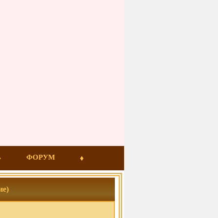
ФОРУМ
е)