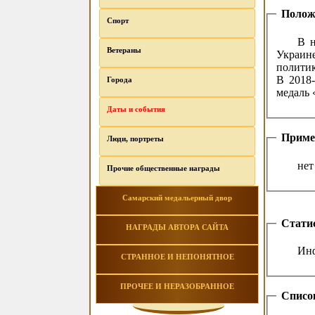
Полож
Спорт
В н
Ветераны
Украин
политик
В 2018-
Города
медаль 
Даты и события
Приме
Люди, портреты
нет
Прочие общественные награды
Самарский медальерный двор
Стати
НАГРАДЫ АВТОРА САЙТА
Инф
СТРАННОЕ И НЕПОНЯТНОЕ
ПРОЧЕЕ И НЕРАЗОБРАННОЕ
Списо