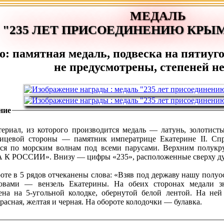
МЕДАЛЬ
"235 ЛЕТ ПРИСОЕДИНЕНИЮ КРЫМ
о: памятная медаль, подвеска на пятиуг
не предусмотрены, степеней не
ние
ериал, из которого производится медаль — латунь, золотист
лицевой стороны — памятник императрице Екатерине II. Сп
ся по морским волнам под всеми парусами. Верхним полу
К РОССИИ». Внизу — цифры «235», расположенные сверху ду
оте в 5 рядов отчеканены слова: «Взяв под державу нашу полуо
овами — вензель Екатерины. На обеих сторонах медали зн
ена на 5-угольной колодке, обернутой белой лентой. На ней
красная, желтая и черная. На обороте колодочки — булавка.