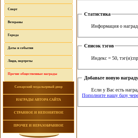
Спорт
Статистика
Ветераны
Информация о награде
Города
Список тэгов
Даты и события
Индекс = 50, тэг(и):
Люди, портреты
Прочие общественные награды
Добавьте новую наград
Самарский медальерный двор
Если у Вас есть награ
Пополните нашу базу чере
НАГРАДЫ АВТОРА САЙТА
СТРАННОЕ И НЕПОНЯТНОЕ
ПРОЧЕЕ И НЕРАЗОБРАННОЕ