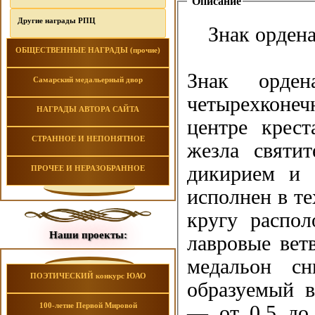
Описание
Другие награды РПЦ
Знак ордена
ОБЩЕСТВЕННЫЕ НАГРАДЫ (прочие)
Знак орден
Самарский медальерный двор
четырехконеч
НАГРАДЫ АВТОРА САЙТА
центре крес
СТРАННОЕ И НЕПОНЯТНОЕ
жезла святит
дикирием и 
ПРОЧЕЕ И НЕРАЗОБРАННОЕ
исполнен в те
кругу распо
Наши проекты:
лавровые вет
медальон сн
ПОЭТИЧЕСКИЙ конкурс ЮАО
образуемый в
100-летие Первой Мировой
— от 0,5 до 