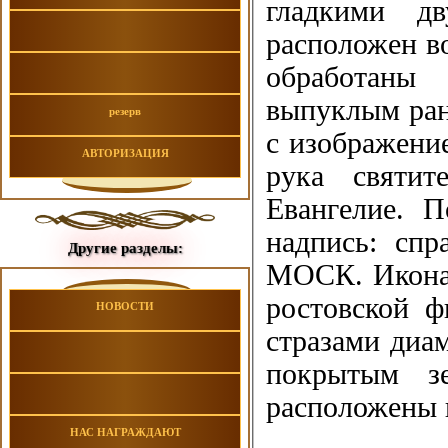
гладкими д
расположен в
обработаны
выпуклым ран
резерв
с изображени
АВТОРИЗАЦИЯ
рука святи
Евангелие. П
надпись: сп
Другие разделы:
МОСК. Икона 
ростовской ф
НОВОСТИ
стразами диа
покрытым з
расположены 
НАС НАГРАЖДАЮТ