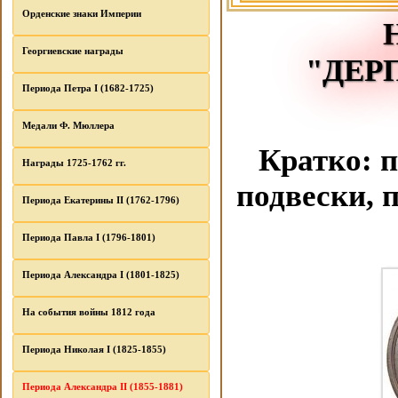
Орденские знаки Империи
Георгиевские награды
"ДЕР
Периода Петра I (1682-1725)
Медали Ф. Мюллера
Кратко: п
Награды 1725-1762 гг.
подвески, 
Периода Екатерины II (1762-1796)
Периода Павла I (1796-1801)
Периода Александра I (1801-1825)
На события войны 1812 года
Периода Николая I (1825-1855)
Периода Александра II (1855-1881)