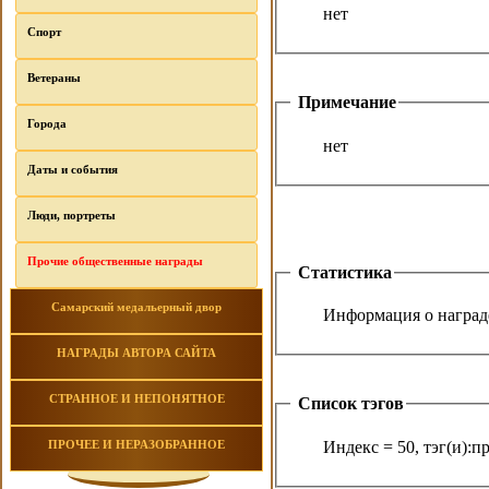
нет
Спорт
Ветераны
Примечание
Города
нет
Даты и события
Люди, портреты
Прочие общественные награды
Статистика
Самарский медальерный двор
Информация о награде
НАГРАДЫ АВТОРА САЙТА
СТРАННОЕ И НЕПОНЯТНОЕ
Список тэгов
Индекс = 50, тэг(и):
ПРОЧЕЕ И НЕРАЗОБРАННОЕ