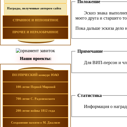
Положение
Награды, полученные автором сайта
Эскиз знака выполне
моего друга и старшего 
СТРАННОЕ И НЕПОНЯТНОЕ
Пока дальше эскиза дело 
ПРОЧЕЕ И НЕРАЗОБРАННОЕ
Примечание
Наши проекты:
Для ВИП-персон и чле
ПОЭТИЧЕСКИЙ конкурс ЮАО
100-летие Первой Мировой
Статистика
700-летие С. Радонежского
Информация о награде
200-летие войны 1812 года
Сохранение памяти о М. Джалиле