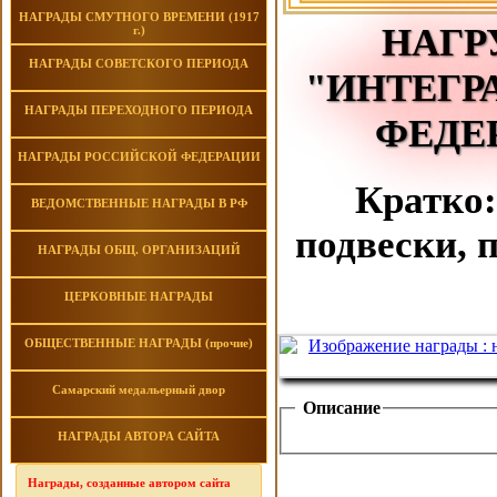
НАГРАДЫ СМУТНОГО ВРЕМЕНИ (1917
НАГР
г.)
НАГРАДЫ СОВЕТСКОГО ПЕРИОДА
"ИНТЕГР
НАГРАДЫ ПЕРЕХОДНОГО ПЕРИОДА
ФЕДЕ
НАГРАДЫ РОССИЙСКОЙ ФЕДЕРАЦИИ
Кратко:
ВЕДОМСТВЕННЫЕ НАГРАДЫ В РФ
подвески, 
НАГРАДЫ ОБЩ. ОРГАНИЗАЦИЙ
ЦЕРКОВНЫЕ НАГРАДЫ
ОБЩЕСТВЕННЫЕ НАГРАДЫ (прочие)
Самарский медальерный двор
Описание
НАГРАДЫ АВТОРА САЙТА
Награды, созданные автором сайта