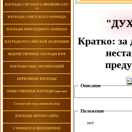
НАГРАДЫ СМУТНОГО ВРЕМЕНИ (1917
г.)
НАГРАДЫ СОВЕТСКОГО ПЕРИОДА
"ДУ
НАГРАДЫ ПЕРЕХОДНОГО ПЕРИОДА
Кратко: за
НАГРАДЫ РОССИЙСКОЙ ФЕДЕРАЦИИ
неста
ВЕДОМСТВЕННЫЕ НАГРАДЫ В РФ
преду
НАГРАДЫ ОБЩ. ОРГАНИЗАЦИЙ
ЦЕРКОВНЫЕ НАГРАДЫ
Описание
ОБЩЕСТВЕННЫЕ НАГРАДЫ (прочие)
Самарский медальерный двор
Положение
НАГРАДЫ АВТОРА САЙТА
нет
СТРАННОЕ И НЕПОНЯТНОЕ