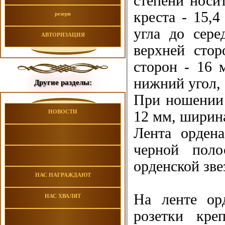
степени носи
креста - 15,
резерв
угла до сере
АВТОРИЗАЦИЯ
верхней сто
сторон - 16 
нижний угол, 
Другие разделы:
При ношении 
НОВОСТИ
12 мм, ширина
Лента ордена
черной поло
орденской зве
НАС НАГРАЖДАЮТ
На ленте ор
НАС ХВАЛЯТ
розетки кре