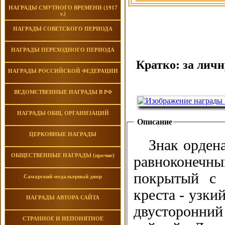
НАГРАДЫ СМУТНОГО ВРЕМЕНИ (1917
г.)
НАГРАДЫ СОВЕТСКОГО ПЕРИОДА
НАГРАДЫ ПЕРЕХОДНОГО ПЕРИОДА
Кратко: за личн
НАГРАДЫ РОССИЙСКОЙ ФЕДЕРАЦИИ
ВЕДОМСТВЕННЫЕ НАГРАДЫ В РФ
НАГРАДЫ ОБЩ. ОРГАНИЗАЦИЙ
Описание
ЦЕРКОВНЫЕ НАГРАДЫ
Знак орден
ОБЩЕСТВЕННЫЕ НАГРАДЫ (прочие)
равноконечн
покрытый с 
Самарский медальерный двор
креста - узки
НАГРАДЫ АВТОРА САЙТА
двусторонни
СТРАННОЕ И НЕПОНЯТНОЕ