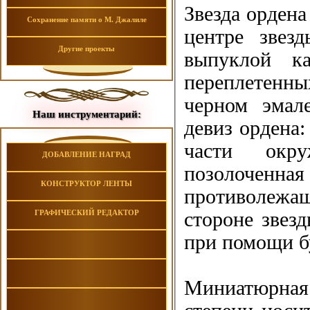
Звезда ордена
Сохранение памяти о М. Джалиле
центре звез
Другие проекты
выпуклой к
переплетенны
черном эмал
Наш инструментарий:
девиз орден
части окр
ДОБАВЛЕНИЕ НАГРАД
позолоченна
КОНСТРУКТОР ЛЕНТЫ
противолежащ
ГРАФИЧЕСКИЙ РЕДАКТОР
стороне звезд
при помощи б
Миниатюрная 