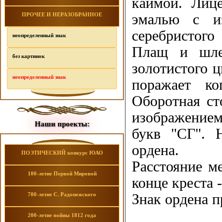
каймой. Лице
ПРОЧЕЕ И НЕРАЗОБРАННОЕ
эмалью с из
серебристого
неопределенный знак
Плащ и шле
без картинок
золотистого ц
неопределенный знак
поражает ко
Оборотная ст
изображением
Наши проекты:
букв "СГ". 
ордена.
ПОЭТИЧЕСКИЙ конкурс ЮАО
Расстояние м
100-летие Первой Мировой
конце креста 
700-летие С. Радонежского
Знак ордена п
200-летие войны 1812 года