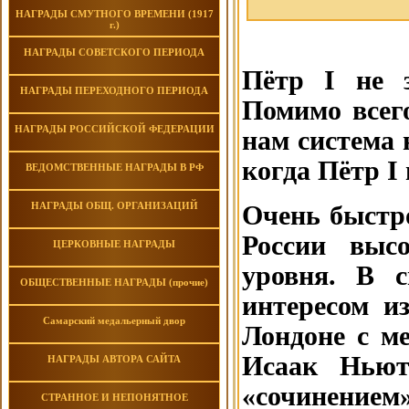
НАГРАДЫ СМУТНОГО ВРЕМЕНИ (1917
г.)
НАГРАДЫ СОВЕТСКОГО ПЕРИОДА
Пётр I не з
НАГРАДЫ ПЕРЕХОДНОГО ПЕРИОДА
Помимо всег
НАГРАДЫ РОССИЙСКОЙ ФЕДЕРАЦИИ
нам система н
когда Пётр I
ВЕДОМСТВЕННЫЕ НАГРАДЫ В РФ
НАГРАДЫ ОБЩ. ОРГАНИЗАЦИЙ
Очень быстро
России высо
ЦЕРКОВНЫЕ НАГРАДЫ
уровня. В с
ОБЩЕСТВЕННЫЕ НАГРАДЫ (прочие)
интересом из
Самарский медальерный двор
Лондоне с м
Исаак Ньют
НАГРАДЫ АВТОРА САЙТА
«сочинением
СТРАННОЕ И НЕПОНЯТНОЕ