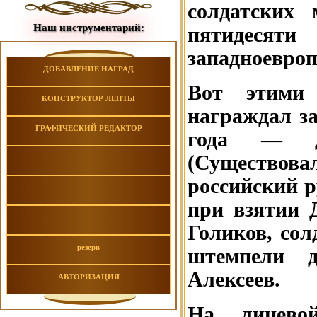
солдатских 
Наш инструментарий:
пятидеся
западноевроп
ДОБАВЛЕНИЕ НАГРАД
Вот этими
КОНСТРУКТОР ЛЕНТЫ
награждал за
ГРАФИЧЕСКИЙ РЕДАКТОР
года — до
(Существова
российский р
при взятии Д
Голиков, сол
резерв
штемпели д
Алексеев.
АВТОРИЗАЦИЯ
На лицево