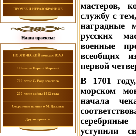
мастеров, 
ПРОЧЕЕ И НЕРАЗОБРАННОЕ
службу с тем
наградные м
русских ма
Наши проекты:
военные пр
всеобщих и
ПОЭТИЧЕСКИЙ конкурс ЮАО
первой четве
100-летие Первой Мировой
В 1701 году
700-летие С. Радонежского
морском мо
200-летие войны 1812 года
начала чек
Сохранение памяти о М. Джалиле
соответст
серебряные
Другие проекты
уступили с