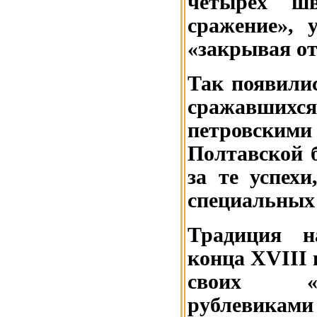
четырёх шв
сражение», 
«закрывая от
Так появилис
сражавшихся 
петровским
Полтавской 
за те успех
специальных 
Традиция н
конца XVIII 
своих «чу
рублевика