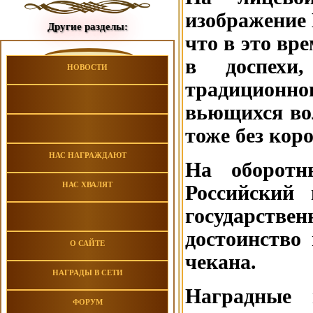
изображение 
Другие разделы:
что в это вр
в доспехи
НОВОСТИ
традиционно
вьющихся вол
тоже без кор
НАС НАГРАЖДАЮТ
На оборотн
НАС ХВАЛЯТ
Российский
государстве
достоинство
О САЙТЕ
чекана.
НАГРАДЫ В СЕТИ
Наградные
ФОРУМ