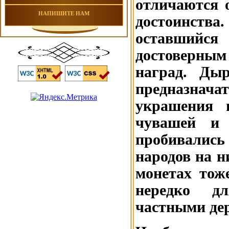
отличаются 
НАПИШИТЕ НАМ
достоинства
оставшийс
достоверным 
наград. Ды
предназнача
украшения 
чувашей и 
пробивались
народов на н
монетах тоже
нередко дл
частными де