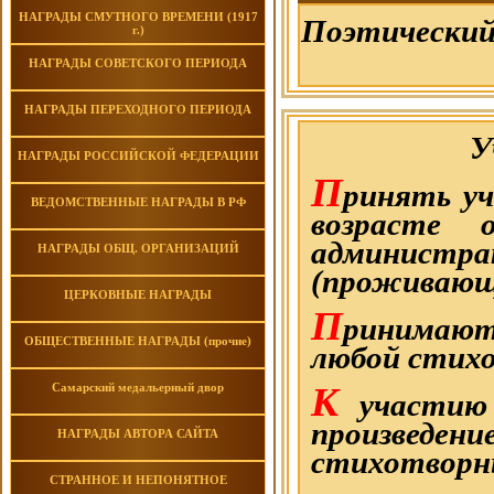
НАГРАДЫ СМУТНОГО ВРЕМЕНИ (1917
Поэтический
г.)
НАГРАДЫ СОВЕТСКОГО ПЕРИОДА
НАГРАДЫ ПЕРЕХОДНОГО ПЕРИОДА
У
НАГРАДЫ РОССИЙСКОЙ ФЕДЕРАЦИИ
П
ринять уч
ВЕДОМСТВЕННЫЕ НАГРАДЫ В РФ
возрасте
админис
НАГРАДЫ ОБЩ. ОРГАНИЗАЦИЙ
(проживающ
ЦЕРКОВНЫЕ НАГРАДЫ
П
ринимают
ОБЩЕСТВЕННЫЕ НАГРАДЫ (прочие)
любой стих
К
Самарский медальерный двор
участию 
произведение
НАГРАДЫ АВТОРА САЙТА
стихотворн
СТРАННОЕ И НЕПОНЯТНОЕ