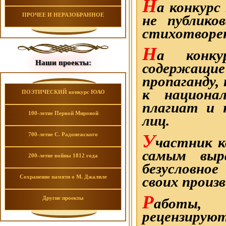
Н
а конкурс
ПРОЧЕЕ И НЕРАЗОБРАННОЕ
не публико
стихотворе
Н
а конку
Наши проекты:
содержащие 
пропаганду,
к национал
ПОЭТИЧЕСКИЙ конкурс ЮАО
плагиат и 
100-летие Первой Мировой
лиц.
У
700-летие С. Радонежского
частник к
самым выр
200-летие войны 1812 года
безусловное
Сохранение памяти о М. Джалиле
своих произв
Р
Другие проекты
аботы, 
рецензиру