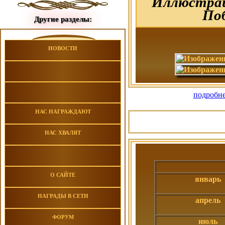
Иллюстрац
Поб
Другие разделы:
НОВОСТИ
подробне
НАС НАГРАЖДАЮТ
НАС ХВАЛЯТ
О САЙТЕ
январь
НАГРАДЫ В СЕТИ
апрель
ФОРУМ
июль