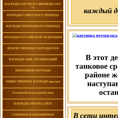
НАГРАДЫ СМУТНОГО ВРЕМЕНИ (1917
г.)
каждый д
НАГРАДЫ СОВЕТСКОГО ПЕРИОДА
НАГРАДЫ ПЕРЕХОДНОГО ПЕРИОДА
НАГРАДЫ РОССИЙСКОЙ ФЕДЕРАЦИИ
ВЕДОМСТВЕННЫЕ НАГРАДЫ В РФ
В этот д
НАГРАДЫ ОБЩ. ОРГАНИЗАЦИЙ
танковое ср
ЦЕРКОВНЫЕ НАГРАДЫ
районе ж
наступа
ОБЩЕСТВЕННЫЕ НАГРАДЫ (прочие)
оста
Самарский медальерный двор
НАГРАДЫ АВТОРА САЙТА
В сети инте
СТРАННОЕ И НЕПОНЯТНОЕ