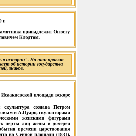
 г.
памятника принадлежит Огюсту
ловичем Клодтом.
 в истории". Но наш проект
вает об истории государства
лей, знаков.
а Исаакиевской площади вскоре
 скульптура создана Петром
овым и А.Пуаро, скульпторами
ическими женскими фигурами
ть черты лиц жены и дочерей
обытия времени царствования
унта на Сенной площади (1831),