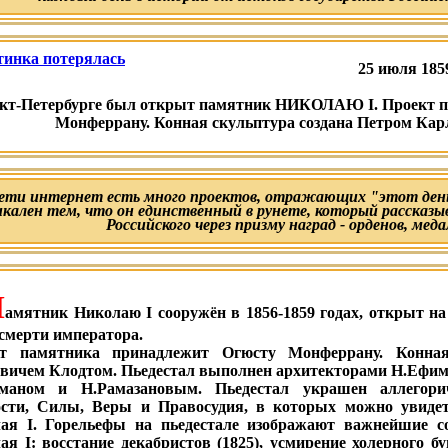
25 июля 1859
кт-Петербурге был открыт памятник НИКОЛАЮ I. Проект 
Монферрану. Конная скульптура создана Петром Кар
сети интернет есть много проектов, отражающих "этот день
икален тем, что он единственный в рунете, который рассказы
Российского через призму наград - орденов, меда
П
амятник Николаю I сооружён в 1856-1859 годах, открыт н
 смерти императора.
т памятника принадлежит Огюсту Монферрану. Конная
вичем Клодтом. Пьедестал выполнен архитекторами Н.Ефим
еманом и Н.Рамазановым. Пьедестал украшен аллегор
сти, Силы, Веры и Правосудия, в которых можно увиде
ая I. Горельефы на пьедестале изображают важнейшие с
ая I: восстание декабристов (1825), усмирение холерного б