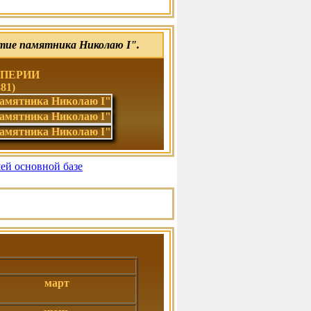
ие памятника Николаю I".
МПЕРИИ
81)
шей основной базе
март