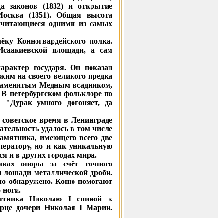
да законов (1832) и открытие
Москва (1851). Общая высота
 считающиеся одними из самых
ёку Конногвардейского полка.
Исаакиевской площади, а сам
арактер государя. Он показан
им на своего великого предка
 знаменитым Медным всадником,
. В петербургском фольклоре по
: "Дурак умного догоняет, да
 советское время в Ленинграде
тельность удалось в том числе
памятника, имеющего всего две
ператору, но и как уникальную
я и в других городах мира.
чках опоры за счёт точного
п лошади металлической дроби.
ыло обнаружено. Коню помогают
 ноги.
мятника Николаю I спиной к
рце дочери Николая I Марии.