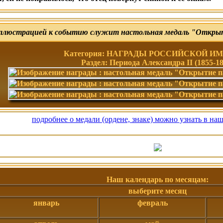
ллюстрацией к событию служит настольная медаль "Открыт
Категория: НАГРАДЫ РОССИЙСКОЙ И
Раздел: Периода Александра II (1855-18
подробнее о медали (ордене, знаке) можно узнать в на
Наш календарь по месяцам:
выберите месяц
январь
февраль