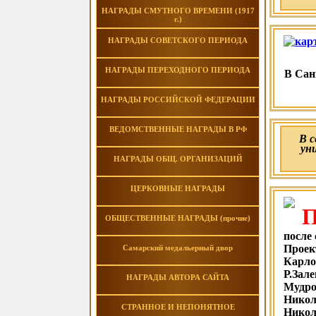
НАГРАДЫ СМУТНОГО ВРЕМЕНИ (1917
г.)
НАГРАДЫ СОВЕТСКОГО ПЕРИОДА
НАГРАДЫ ПЕРЕХОДНОГО ПЕРИОДА
В Сан
НАГРАДЫ РОССИЙСКОЙ ФЕДЕРАЦИИ
ВЕДОМСТВЕННЫЕ НАГРАДЫ В РФ
В 
ун
НАГРАДЫ ОБЩ. ОРГАНИЗАЦИЙ
ЦЕРКОВНЫЕ НАГРАДЫ
ОБЩЕСТВЕННЫЕ НАГРАДЫ (прочие)
после
Проек
Самарский медальерный двор
Карло
Р.Зал
НАГРАДЫ АВТОРА САЙТА
Мудро
Никол
СТРАННОЕ И НЕПОНЯТНОЕ
Никол