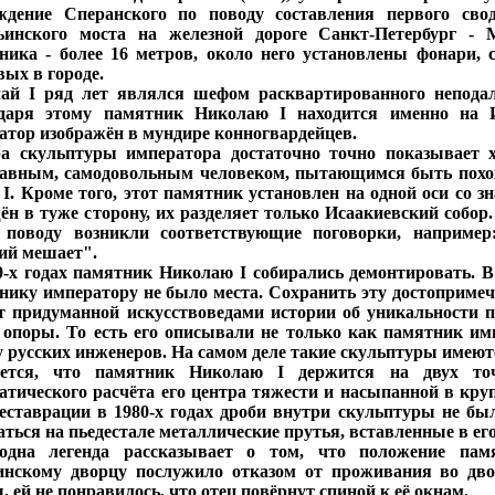
ждение Сперанского по поводу составления первого сво
ьинского моста на железной дороге Санкт-Петербург - 
ника - более 16 метров, около него установлены фонари,
вых в городе.
ай I ряд лет являлся шефом расквартированного неподал
даря этому памятник Николаю I находится именно на 
атор изображён в мундире конногвардейцев.
а скульптуры императора достаточно точно показывает х
авным, самодовольным человеком, пытающимся быть похож
 I. Кроме того, этот памятник установлен на одной оси со
ён в туже сторону, их разделяет только Исаакиевский собор
 поводу возникли соответствующие поговорки, например
ий мешает".
0-х годах памятник Николаю I собирались демонтировать. В
нику императору не было места. Сохранить эту достопримеча
ёт придуманной искусствоведами истории об уникальности 
 опоры. То есть его описывали не только как памятник им
у русских инженеров. На самом деле такие скульптуры имеютс
ется, что памятник Николаю I держится на двух то
атического расчёта его центра тяжести и насыпанной в кру
еставрации в 1980-х годах дроби внутри скульптуры не б
аться на пьедестале металлические прутья, вставленные в его
дна легенда рассказывает о том, что положение па
нскому дворцу послужило отказом от проживания во дво
 ей не понравилось, что отец повёрнут спиной к её окнам.