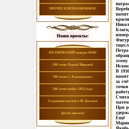
награ
Вереб
ПРОЧЕЕ И НЕРАЗОБРАННОЕ
памят
краси
Никол
Благо
импер
Наши проекты:
Фигур
тщесл
Петра
ПОЭТИЧЕСКИЙ конкурс ЮАО
обращ
этому
100-летие Первой Мировой
Исаак
В 193
памят
700-летие С. Радонежского
за сч
точки
200-летие войны 1812 года
работ
Счита
Сохранение памяти о М. Джалиле
матем
При р
удерж
Другие проекты
Ещё о
Марии
Якобы,