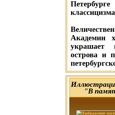
Петербурге
классицизма
Величест
Академии х
украшает 
острова и 
петербургск
Иллюстрацие
"В памя