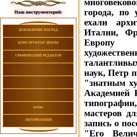
многовеков
города, по
Наш инструментарий:
ехали архи
Италии, Фр
ДОБАВЛЕНИЕ НАГРАД
Европу 
КОНСТРУКТОР ЛЕНТЫ
художеств
ГРАФИЧЕСКИЙ РЕДАКТОР
талантливы
наук, Петр п
"знатным ху
Академией 
типографии
резерв
мастеров д
АВТОРИЗАЦИЯ
запись о по
"Его Велич