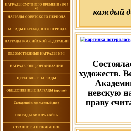
НАГРАДЫ СМУТНОГО ВРЕМЕНИ (1917
г.)
каждый д
НАГРАДЫ СОВЕТСКОГО ПЕРИОДА
НАГРАДЫ ПЕРЕХОДНОГО ПЕРИОДА
НАГРАДЫ РОССИЙСКОЙ ФЕДЕРАЦИИ
ВЕДОМСТВЕННЫЕ НАГРАДЫ В РФ
Состояла
НАГРАДЫ ОБЩ. ОРГАНИЗАЦИЙ
художеств. 
ЦЕРКОВНЫЕ НАГРАДЫ
Академии
невскую н
ОБЩЕСТВЕННЫЕ НАГРАДЫ (прочие)
праву счит
Самарский медальерный двор
НАГРАДЫ АВТОРА САЙТА
СТРАННОЕ И НЕПОНЯТНОЕ