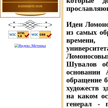
которые д
прославляю
НАПИШИТЕ НАМ
Идеи Ломоно
из самых об
времени, 
университе
Ломоносовы
Шувалов об
основании 
обращение 
художеств з
на каком о
генерал - 