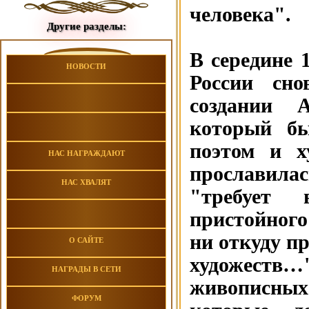
человека".
Другие разделы:
В середине 
НОВОСТИ
России сно
создании А
который бы
поэтом и х
НАС НАГРАЖДАЮТ
прославила
НАС ХВАЛЯТ
"требует 
пристойного
ни откуду п
О САЙТЕ
художеств…
НАГРАДЫ В СЕТИ
живописны
ФОРУМ