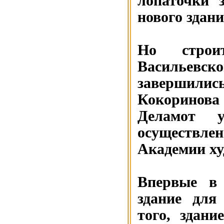
лопаточки 
нового здани
Но строи
Васильевск
завершилис
Кокоринов
Деламот 
осуществл
Академии ху
Впервые в 
здание для
того, здан