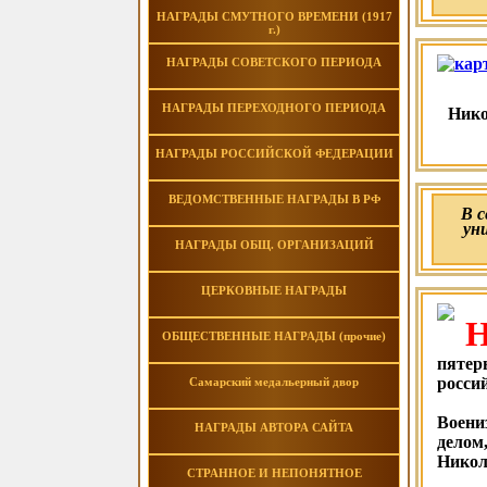
НАГРАДЫ СМУТНОГО ВРЕМЕНИ (1917
г.)
НАГРАДЫ СОВЕТСКОГО ПЕРИОДА
НАГРАДЫ ПЕРЕХОДНОГО ПЕРИОДА
Нико
НАГРАДЫ РОССИЙСКОЙ ФЕДЕРАЦИИ
ВЕДОМСТВЕННЫЕ НАГРАДЫ В РФ
В 
ун
НАГРАДЫ ОБЩ. ОРГАНИЗАЦИЙ
ЦЕРКОВНЫЕ НАГРАДЫ
ОБЩЕСТВЕННЫЕ НАГРАДЫ (прочие)
пятер
россий
Самарский медальерный двор
Воени
НАГРАДЫ АВТОРА САЙТА
делом
Никол
СТРАННОЕ И НЕПОНЯТНОЕ