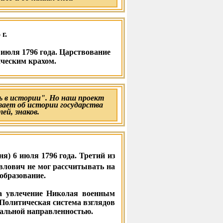
г.
6 июля 1796 года. Царствование
ческим крахом.
 в истории". Но наш проект
вает об истории государства
лей, знаков.
ня) 6 июля 1796 года. Третий из
влович не мог рассчитывать на
 образование.
ла увлечение Николая военным
 Политическая система взглядов
альной направленностью.