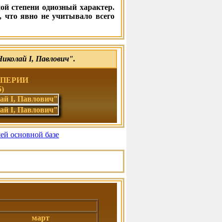
ой степени одиозный характер.
, что явно не учитывало всего
колай I, Павлович".
МПЕРИИ
5)
шей основной базе
март