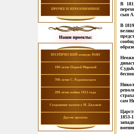
В 181
перех
ПРОЧЕЕ И НЕРАЗОБРАННОЕ
сын А
В 181
велик
предс
Наши проекты:
сообщ
образо
ПОЭТИЧЕСКИЙ конкурс ЮАО
Неожи
динас
100-летие Первой Мировой
Судьб
беспо
700-летие С. Радонежского
Никол
револ
200-летие войны 1812 года
страх
сам Н
Сохранение памяти о М. Джалиле
Царст
1853-
Другие проекты
запад
военн