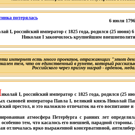
6 июля 1796 
лай I, российский император с 1825 года, родился (25 июня) 
Николая I закончилось крупнейшим внешнеполити
сети интернет есть много проектов, отражающих "этот день
икален тем, что он единственный в рунете, который рассказы
Российского через призму наград - орденов, меда
Н
иколай I, российский император с 1825 года, родился (25 ию
ых сыновей императора Павла I, великий князь Николай Па
ский престол, и это наложило отпечаток на его воспитание и
зированная атмосфера Петербурга с ранних лет определи
, особенно тем, что касалось его внешней, парадной стороны.
ая отличалась ярко выраженной консервативной, антилибер