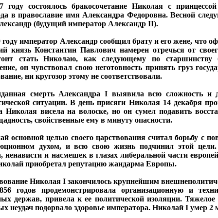
7 году состоялось бракосочетание Николая с принцессо
ода в православие имя Александра Федоровна. Весной след
лександр (будущий император Александр II).
9 году император Александр сообщил брату и его жене, что 
ий князь Константин Павлович намерен отречься от своег
тоит стать Николаю, как следующему по старшинству 
ение, он чувствовал свою неготовность принять груз госуда
вание, ни кругозор этому не соответствовали.
данная смерть Александра I выявила всю сложность и 
тической ситуации. В день присяги Николая 14 декабря про
а Николая висела на волоске, но он сумел подавить восст
щадность, свойственные ему в минуту опасности.
ай основной целью своего царствования считал борьбу с п
юционном духом, и всю свою жизнь подчинил этой цели.
а, ненависти и насмешек в глазах либеральной части европе
иколай приобретал репутацию жандарма Европы.
вование Николая I закончилось крупнейшим внешнеполитич
1856 годов продемонстрировала организационную и техн
ных держав, привела к ее политической изоляции. Тяжелое 
ых неудач подорвало здоровье императора. Николай I умер 2 м