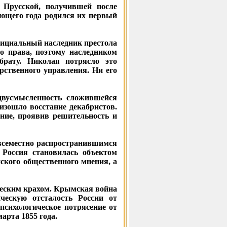
й Прусской, получившей после
ующего года родился их первый
официальный наследник престола
о права, поэтому наследником
брату. Николая потрясло это
рственного управления. Ни его
двусмысленность сложившейся
изошло восстание декабристов.
ание, проявив решительность и
овсеместно распространившимся
 Россия становилась объектом
йского общественного мнения, а
еским крахом. Крымская война
ическую отсталость России от
психологическое потрясение от
арта 1855 года.