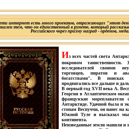
сети интернет есть много проектов, отражающих "этот день
икален тем, что он единственный в рунете, который рассказы
Российского через призму наград - орденов, меда
И
з всех частей света Антар
покровом таинственности. 
исследователей своими не
торговцев, пиратов и ав
богатствами". В поисках 
продвигались все дальше и даль
В первый год XVII века А. Ве
Георгия в Атлантическом океан
французские мореплаватели
Антарктиде. Удачной была и эк
стопам Веспуччи, он нанес на 
Южной Туле и высказал мыс
континента.
Неизведанные земли манили и 