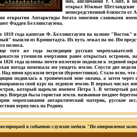
них, англичанин У. Смит, в п
открыл Южные Шетландские ос
непосредственной близости от 
ия открытия Антарктиды богата многими славными имена
ают Фаддея Беллинсгаузена.
я 1819 года капитан Ф. Беллинсгаузен на шлюпе "Восток" 
ый" вышли из Кронштадта. Их путь лежал на юг. Им предст
о полюса.
це того же года экспедиция русских мореплавателей
дователи уточняли очертания ранее открытых островов, на
я 1826 года шлюпы почти вплотную подошли к ледяной окра
охая погода помешала им увидеть землю. Спустя две недели
. Над ними кружили петрели (буревестники). Стало ясно, что 
диция поднялась к тропической зоне океана, а затем через 
 направила свой курс на ледовую землю. В первых числах ян
остров, который нарекли именем Петра 1. В четвертый 
ику. Впереди была гористая земля. названная позднее берего
ории мореплавания антарктический материк, русские иссл
ествия вернулись на Родину.
юстрацией к событию служит медаль "На отправление шлюпо