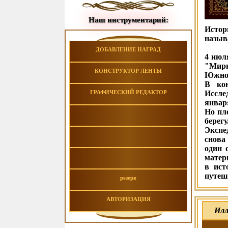
Наш инструментарий:
Истор
назыв
ДОБАВЛЕНИЕ НАГРАД
4 июл
"Мирн
КОНСТРУКТОР ЛЕНТЫ
Южног
В кон
ГРАФИЧЕСКИЙ РЕДАКТОР
Иссле
январ
Но пл
берегу
Экспе
снова
один 
матер
в ист
путеш
резерв
АВТОРИЗАЦИЯ
Илл