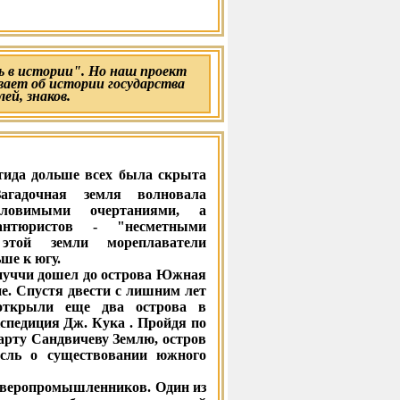
 в истории". Но наш проект
вает об истории государства
лей, знаков.
ктида дольше всех была скрыта
Загадочная земля волновала
уловимыми очертаниями, а
антюристов - "несметными
этой земли мореплаватели
ше к югу.
спуччи дошел до острова Южная
е. Спустя двести с лишним лет
 открыли еще два острова в
спедиция Дж. Кука . Пройдя по
карту Сандвичеву Землю, остров
ль о существовании южного
зверопромышленников. Один из