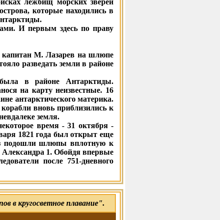
оисках лежбищ морских зверей
трова, которые находились в
Антарктиды.
ми. И первым здесь по праву
и капитан М. Лазарев на шлюпе
ояло разведать земли в районе
 была в районе Антарктиды.
нося на карту неизвестные. 16
ине антарктического материка.
 корабли вновь приблизились к
невдалеке земля.
некоторое время - 31 октября -
варя 1821 года был открыт еще
раз подошли шлюпы вплотную к
м Александра 1. Обойдя впервые
едователи после 751-дневного
в в кругосветное плавание".