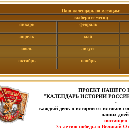
Наш календарь по месяцам:
выберите месяц
январь
февраль
апрель
май
июль
август
октябрь
ноябрь
ПРОЕКТ НАШЕГО 
"КАЛЕНДАРЬ ИСТОРИИ РОССИИ
-
каждый день в истории от истоков го
наших дней
посвящен
75-летию победы в Великой От