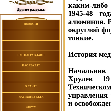
каким-либо
Другие разделы:
1945-48 го
алюминия. 
НОВОСТИ
округлой фо
тонкие.
История мед
НАС НАГРАЖДАЮТ
НАС ХВАЛЯТ
Начальник 
Хрулев 19
Техническо
О САЙТЕ
управления 
НАГРАДЫ В СЕТИ
и освобожде
ФОРУМ