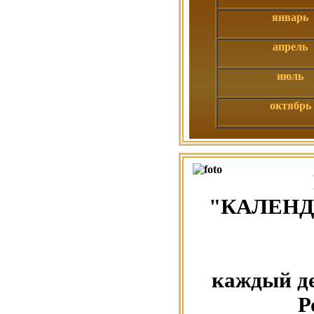
январь
апрель
июль
октябрь
"КАЛЕНД
каждый де
Р