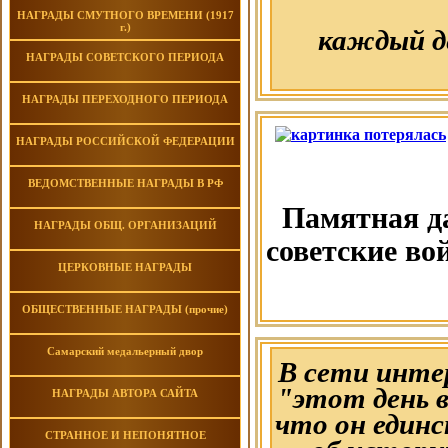
НАГРАДЫ СМУТНОГО ВРЕМЕНИ (1917
г.)
каждый д
НАГРАДЫ СОВЕТСКОГО ПЕРИОДА
НАГРАДЫ ПЕРЕХОДНОГО ПЕРИОДА
НАГРАДЫ РОССИЙСКОЙ ФЕДЕРАЦИИ
ВЕДОМСТВЕННЫЕ НАГРАДЫ В РФ
Памятная да
НАГРАДЫ ОБЩ. ОРГАНИЗАЦИЙ
советские во
ЦЕРКОВНЫЕ НАГРАДЫ
ОБЩЕСТВЕННЫЕ НАГРАДЫ (прочие)
Самарский медальерный двор
В сети инте
"этот день 
НАГРАДЫ АВТОРА САЙТА
что он един
СТРАННОЕ И НЕПОНЯТНОЕ