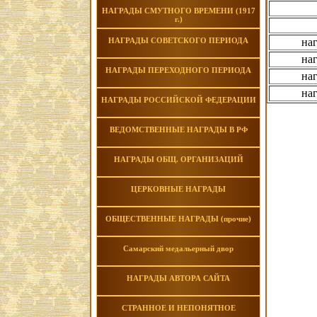
НАГРАДЫ СМУТНОГО ВРЕМЕНИ (1917
г.)
НАГРАДЫ СОВЕТСКОГО ПЕРИОДА
на
на
НАГРАДЫ ПЕРЕХОДНОГО ПЕРИОДА
на
на
НАГРАДЫ РОССИЙСКОЙ ФЕДЕРАЦИИ
ВЕДОМСТВЕННЫЕ НАГРАДЫ В РФ
НАГРАДЫ ОБЩ. ОРГАНИЗАЦИЙ
ЦЕРКОВНЫЕ НАГРАДЫ
ОБЩЕСТВЕННЫЕ НАГРАДЫ (прочие)
Самарский медальерный двор
НАГРАДЫ АВТОРА САЙТА
СТРАННОЕ И НЕПОНЯТНОЕ