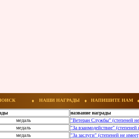
ПОИСК
НАШИ НАГРАДЫ
НАПИШИТЕ НАМ
рады
название награды
медаль
"Ветеран Службы" (степеней н
медаль
"За взаимодействие" (степеней 
медаль
"За заслуги" (степеней не имее