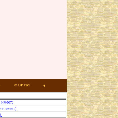
ФОРУМ
е имеет)
не имеет)
т)