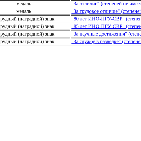
медаль
"За отличие" (степеней не имее
медаль
"За трудовое отличие" (степене
грудный (наградной) знак
"80 лет ИНО-ПГУ-СВР" (степен
грудный (наградной) знак
"85 лет ИНО-ПГУ-СВР" (степен
грудный (наградной) знак
"За научные достижения" (степ
грудный (наградной) знак
"За службу в разведке" (степен