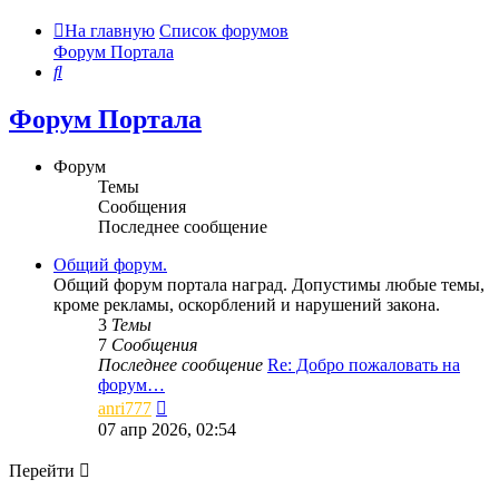
На главную
Список форумов
Форум Портала
Поиск
Форум Портала
Форум
Темы
Сообщения
Последнее сообщение
Общий форум.
Общий форум портала наград. Допустимы любые темы,
кроме рекламы, оскорблений и нарушений закона.
3
Темы
7
Сообщения
Последнее сообщение
Re: Добро пожаловать на
форум…
Перейти
anri777
к
07 апр 2026, 02:54
последнему
сообщению
Перейти