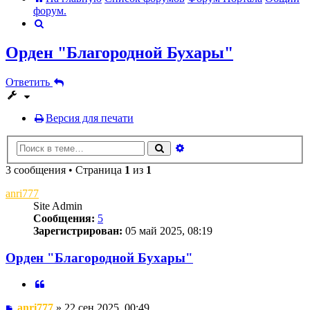
форум.
Поиск
Орден "Благородной Бухары"
Ответить
Версия для печати
Расширенный
Поиск
поиск
3 сообщения • Страница
1
из
1
anri777
Site Admin
Сообщения:
5
Зарегистрирован:
05 май 2025, 08:19
Орден "Благородной Бухары"
Цитата
Сообщение
anri777
»
22 сен 2025, 00:49