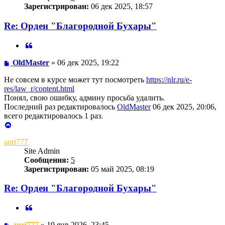
Зарегистрирован:
06 дек 2025, 18:57
Re: Орден "Благородной Бухары"
Цитата
Сообщение
OldMaster
»
06 дек 2025, 19:22
Не совсем в курсе может тут посмотреть
https://nlr.ru/e-
res/law_r/content.html
Понял, свою ошибку, админу просьба удалить.
Последний раз редактировалось
OldMaster
06 дек 2025, 20:06,
всего редактировалось 1 раз.
Вернуться
к
anri777
началу
Site Admin
Сообщения:
5
Зарегистрирован:
05 май 2025, 08:19
Re: Орден "Благородной Бухары"
Цитата
Сообщение
anri777
»
19 янв 2026, 23:45