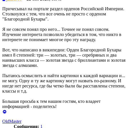
Причесывал на портале раздел орденов Российской Империи.
Столкнулся с тем, что все очень не просто с орденом
"Благородной Бухары".
Я не совсем понял про него... Точнее не понял совсем.
Изучение интернета позволило убедиться в том, что никто в
интернете не понимает многое про эту награду.
Вот, что написано в википедии: Орден Благородной Бухары
имел 8 степеней: три — золотых, три — серебряных и два
наивысших класса — золотая звезда с бриллиантами и золотая
звезда с алмазами.
Пытаюсь осмыслить и найти картинки к каждой вариации и...
не могу. Одну и ту же картинку могут назвать по-разному. И
нигде нет ресурса, где бы четко были бы расставлены степени,
классы и т.д.
Большая просьба к тем нашим гостям, кто владеет
информацией - поделитесь!
Вернуться
к
OldMaster
началу
Сообщения:
1