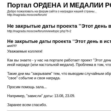
Портал ОРДЕНА И МЕДАЛИИ 
Добро пожаловать на форум сайта о наградах нашей страны...
http://nagrada.moscow/forum/
Не закрытые даты проекта "Этот день 
http://nagrada.moscow/forum/viewtopic.php?t=2
Не закрытые даты проекта "Этот день в ис
anri777
Уважаемые коллеги!
Как вы знаете - у нас на портале работает проект "Этот де
иной награде (или настольной медали). Проблема в том, чт
Такие дни мы "закрываем" тем, что выводим случайным обр
"свое" событие и своя награда.
Просим помощь зала...
Например, "зависли" даты: 13.08, 23.09.
Заранее всем спасибо.