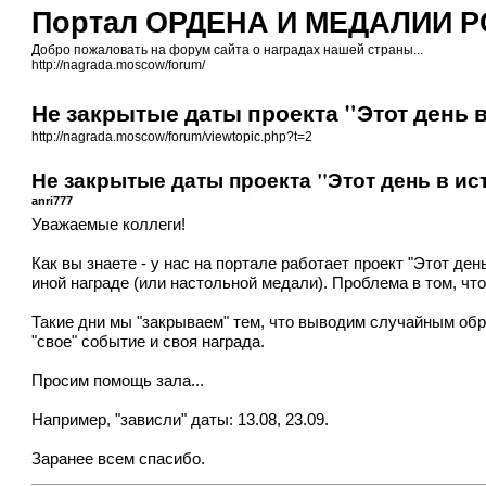
Портал ОРДЕНА И МЕДАЛИИ 
Добро пожаловать на форум сайта о наградах нашей страны...
http://nagrada.moscow/forum/
Не закрытые даты проекта "Этот день 
http://nagrada.moscow/forum/viewtopic.php?t=2
Не закрытые даты проекта "Этот день в ис
anri777
Уважаемые коллеги!
Как вы знаете - у нас на портале работает проект "Этот де
иной награде (или настольной медали). Проблема в том, чт
Такие дни мы "закрываем" тем, что выводим случайным обр
"свое" событие и своя награда.
Просим помощь зала...
Например, "зависли" даты: 13.08, 23.09.
Заранее всем спасибо.