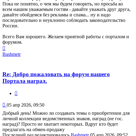
Пока не понятно, о чем мы будем говорить, но просьба ко
всем нашим уважаемым гостям - давайте уважать друг друга,
давайте обойдемся без рекламы и спама... ну и надо
последовательно и неуклонно соблюдать законодательство
России.
Всего Вам хорошего. Желаем приятной работы с порталом и
форумом.
Вернуться
к
Bashmetr
началу
Re: Добро пожаловать на форум нашего
Портала наград.
Цитата
Сообщение
05 апр 2026, 09:50
Добрый день! Можно ли создавать темы о приобретении для
личной коллекции ведомственных знаков, наград (не гос.
наград)? Просто не хватает некоторых. Вдруг кто будет
предлагать на обмен-продажу
Последний раз редактировалось
Bashmetr
05 апр 2026, 09:52,