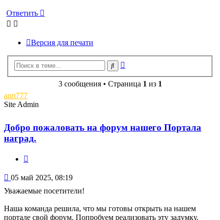
Ответить
Версия для печати
Расширенный
Поиск
поиск
3 сообщения • Страница
1
из
1
anri777
Site Admin
Добро пожаловать на форум нашего Портала
наград.
Цитата
Сообщение
05 май 2025, 08:19
Уважаемые посетители!
Наша команда решила, что мы готовы открыть на нашем
портале свой форум. Попробуем реализовать эту задумку.