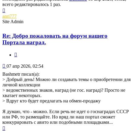
всего редактировалось 1 раз.
Вернуться
к
anri777
началу
Site Admin
Re: Добро пожаловать на форум нашего
Портала наград.
Цитата
Сообщение
07 апр 2026, 02:54
Bashmetr писал(а):
> Добрый день! Можно ли создавать темы о приобретении для
личной коллекции
> ведомственных знаков, наград (не гос. наград)? Просто не
хватает некоторых.
> Вдруг кто будет предлагать на обмен-продажу
Я думаю, что - можно. Если речь не идет о госнаградах СССР
или РФ, то размещайте. Но вряд ли наш портал сможет
конкурировать с авито или подобными площадками...
Вернуться
к