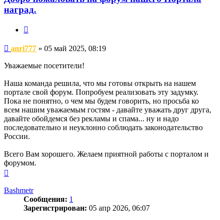
наград.
Цитата
Сообщение
anri777
»
05 май 2025, 08:19
Уважаемые посетители!
Наша команда решила, что мы готовы открыть на нашем
портале свой форум. Попробуем реализовать эту задумку.
Пока не понятно, о чем мы будем говорить, но просьба ко
всем нашим уважаемым гостям - давайте уважать друг друга,
давайте обойдемся без рекламы и спама... ну и надо
последовательно и неуклонно соблюдать законодательство
России.
Всего Вам хорошего. Желаем приятной работы с порталом и
форумом.
Вернуться
к
началу
Bashmetr
Сообщения:
1
Зарегистрирован:
05 апр 2026, 06:07