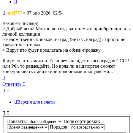
Цитата
Сообщение
anri777
»
07 апр 2026, 02:54
Bashmetr писал(а):
> Добрый день! Можно ли создавать темы о приобретении для
личной коллекции
> ведомственных знаков, наград (не гос. наград)? Просто не
хватает некоторых.
> Вдруг кто будет предлагать на обмен-продажу
Я думаю, что - можно. Если речь не идет о госнаградах СССР
или РФ, то размещайте. Но вряд ли наш портал сможет
конкурировать с авито или подобными площадками...
Вернуться
к
Ответить
началу
Версия для печати
Показать:
Поле сортировки:
Порядок: