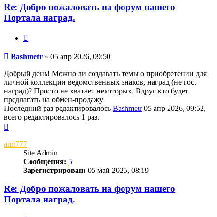
Re: Добро пожаловать на форум нашего
Портала наград.
Цитата
Сообщение
Bashmetr
»
05 апр 2026, 09:50
Добрый день! Можно ли создавать темы о приобретении для
личной коллекции ведомственных знаков, наград (не гос.
наград)? Просто не хватает некоторых. Вдруг кто будет
предлагать на обмен-продажу
Последний раз редактировалось
Bashmetr
05 апр 2026, 09:52,
всего редактировалось 1 раз.
Вернуться
к
началу
anri777
Site Admin
Сообщения:
5
Зарегистрирован:
05 май 2025, 08:19
Re: Добро пожаловать на форум нашего
Портала наград.