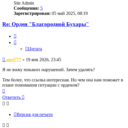
Site Admin
Сообщения:
5
Зарегистрирован:
05 май 2025, 08:19
Re: Орден "Благородной Бухары"
Цитата
Цитата
Сообщение
anri777
»
19 янв 2026, 23:45
Я не вижу никаких нарушений. Зачем удалять?
Тем более, что ссылка интересная. Но чем она нам поможет в
плане понимания ситуации с орденом?
Вернуться
к
Ответить
началу
Версия для печати