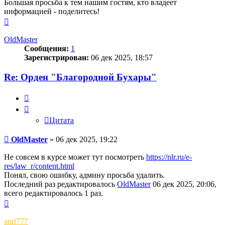
Большая просьба к тем нашим гостям, кто владеет
информацией - поделитесь!
Вернуться
к
началу
OldMaster
Сообщения:
1
Зарегистрирован:
06 дек 2025, 18:57
Re: Орден "Благородной Бухары"
Цитата
Цитата
Сообщение
OldMaster
»
06 дек 2025, 19:22
Не совсем в курсе может тут посмотреть
https://nlr.ru/e-
res/law_r/content.html
Понял, свою ошибку, админу просьба удалить.
Последний раз редактировалось
OldMaster
06 дек 2025, 20:06,
всего редактировалось 1 раз.
Вернуться
к
началу
anri777