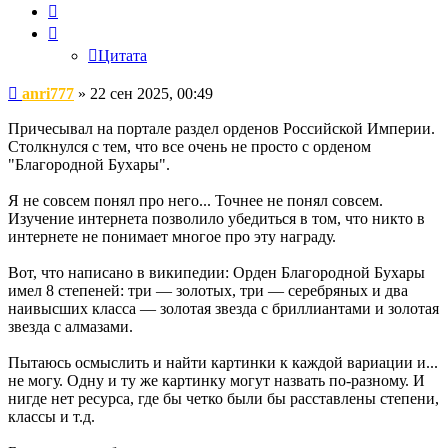
Цитата
Цитата
Сообщение
anri777
»
22 сен 2025, 00:49
Причесывал на портале раздел орденов Российской Империи.
Столкнулся с тем, что все очень не просто с орденом
"Благородной Бухары".
Я не совсем понял про него... Точнее не понял совсем.
Изучение интернета позволило убедиться в том, что никто в
интернете не понимает многое про эту награду.
Вот, что написано в википедии: Орден Благородной Бухары
имел 8 степеней: три — золотых, три — серебряных и два
наивысших класса — золотая звезда с бриллиантами и золотая
звезда с алмазами.
Пытаюсь осмыслить и найти картинки к каждой вариации и...
не могу. Одну и ту же картинку могут назвать по-разному. И
нигде нет ресурса, где бы четко были бы расставлены степени,
классы и т.д.