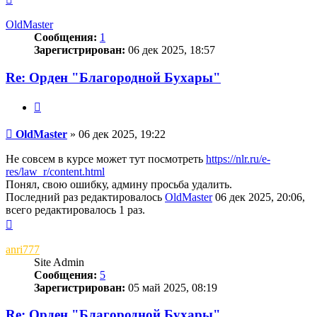
к
началу
OldMaster
Сообщения:
1
Зарегистрирован:
06 дек 2025, 18:57
Re: Орден "Благородной Бухары"
Цитата
Сообщение
OldMaster
»
06 дек 2025, 19:22
Не совсем в курсе может тут посмотреть
https://nlr.ru/e-
res/law_r/content.html
Понял, свою ошибку, админу просьба удалить.
Последний раз редактировалось
OldMaster
06 дек 2025, 20:06,
всего редактировалось 1 раз.
Вернуться
к
началу
anri777
Site Admin
Сообщения:
5
Зарегистрирован:
05 май 2025, 08:19
Re: Орден "Благородной Бухары"