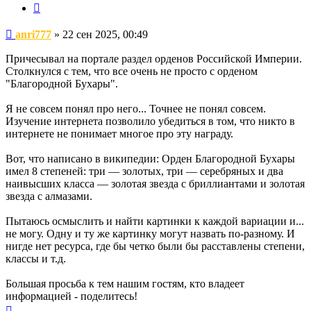
Цитата
Сообщение
anri777
»
22 сен 2025, 00:49
Причесывал на портале раздел орденов Российской Империи.
Столкнулся с тем, что все очень не просто с орденом
"Благородной Бухары".
Я не совсем понял про него... Точнее не понял совсем.
Изучение интернета позволило убедиться в том, что никто в
интернете не понимает многое про эту награду.
Вот, что написано в википедии: Орден Благородной Бухары
имел 8 степеней: три — золотых, три — серебряных и два
наивысших класса — золотая звезда с бриллиантами и золотая
звезда с алмазами.
Пытаюсь осмыслить и найти картинки к каждой вариации и...
не могу. Одну и ту же картинку могут назвать по-разному. И
нигде нет ресурса, где бы четко были бы расставлены степени,
классы и т.д.
Большая просьба к тем нашим гостям, кто владеет
информацией - поделитесь!
Вернуться