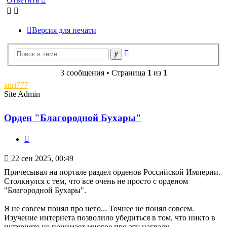
Версия для печати
Расширенный
Поиск
поиск
3 сообщения • Страница
1
из
1
anri777
Site Admin
Орден "Благородной Бухары"
Цитата
Сообщение
22 сен 2025, 00:49
Причесывал на портале раздел орденов Российской Империи.
Столкнулся с тем, что все очень не просто с орденом
"Благородной Бухары".
Я не совсем понял про него... Точнее не понял совсем.
Изучение интернета позволило убедиться в том, что никто в
интернете не понимает многое про эту награду.