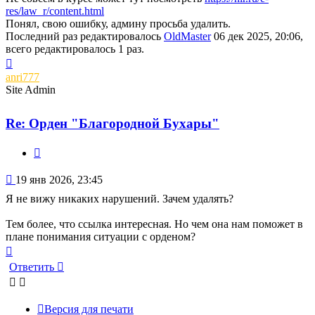
res/law_r/content.html
Понял, свою ошибку, админу просьба удалить.
Последний раз редактировалось
OldMaster
06 дек 2025, 20:06,
всего редактировалось 1 раз.
Вернуться
к
anri777
началу
Site Admin
Re: Орден "Благородной Бухары"
Цитата
Сообщение
19 янв 2026, 23:45
Я не вижу никаких нарушений. Зачем удалять?
Тем более, что ссылка интересная. Но чем она нам поможет в
плане понимания ситуации с орденом?
Вернуться
к
Ответить
началу
Версия для печати