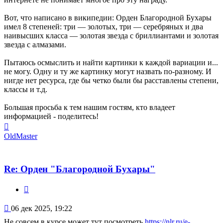
Вот, что написано в википедии: Орден Благородной Бухары
имел 8 степеней: три — золотых, три — серебряных и два
наивысших класса — золотая звезда с бриллиантами и золотая
звезда с алмазами.
Пытаюсь осмыслить и найти картинки к каждой вариации и...
не могу. Одну и ту же картинку могут назвать по-разному. И
нигде нет ресурса, где бы четко были бы расставлены степени,
классы и т.д.
Большая просьба к тем нашим гостям, кто владеет
информацией - поделитесь!
Вернуться
к
OldMaster
началу
Re: Орден "Благородной Бухары"
Цитата
Сообщение
06 дек 2025, 19:22
Не совсем в курсе может тут посмотреть
https://nlr.ru/e-