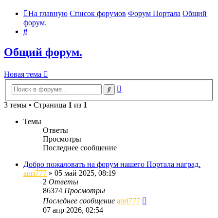
На главную
Список форумов
Форум Портала
Общий
форум.
Поиск
Общий форум.
Новая тема
Расширенный
Поиск
поиск
3 темы • Страница
1
из
1
Темы
Ответы
Просмотры
Последнее сообщение
Добро пожаловать на форум нашего Портала наград.
anri777
»
05 май 2025, 08:19
2
Ответы
86374
Просмотры
Последнее сообщение
anri777
07 апр 2026, 02:54