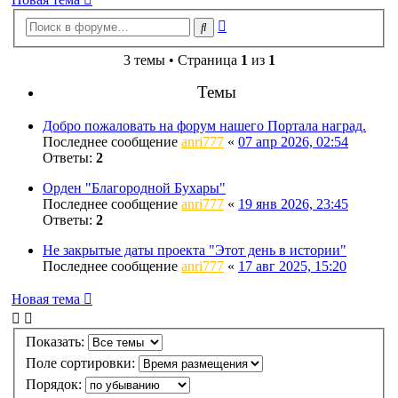
Расширенный
Поиск
поиск
3 темы • Страница
1
из
1
Темы
Добро пожаловать на форум нашего Портала наград.
Последнее сообщение
anri777
«
07 апр 2026, 02:54
Ответы:
2
Орден "Благородной Бухары"
Последнее сообщение
anri777
«
19 янв 2026, 23:45
Ответы:
2
Не закрытые даты проекта "Этот день в истории"
Последнее сообщение
anri777
«
17 авг 2025, 15:20
Новая тема
Показать:
Поле сортировки:
Порядок: