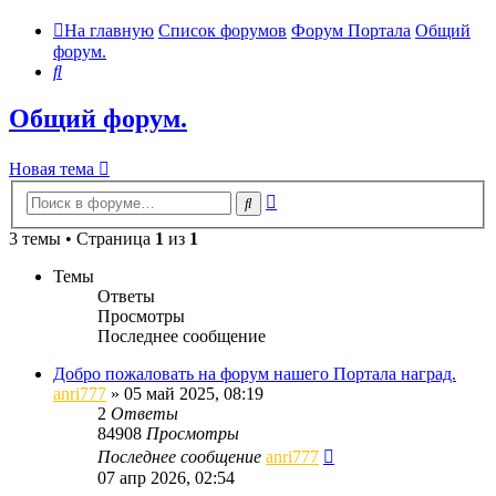
На главную
Список форумов
Форум Портала
Общий
форум.
Поиск
Общий форум.
Новая тема
Расширенный
Поиск
поиск
3 темы • Страница
1
из
1
Темы
Ответы
Просмотры
Последнее сообщение
Добро пожаловать на форум нашего Портала наград.
anri777
»
05 май 2025, 08:19
2
Ответы
84908
Просмотры
Последнее сообщение
anri777
07 апр 2026, 02:54