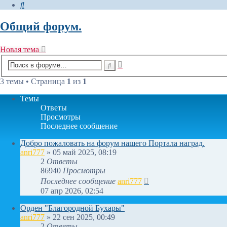
Поиск
Общий форум.
Новая тема
Расширенный
Поиск
поиск
3 темы • Страница
1
из
1
Темы
Ответы
Просмотры
Последнее сообщение
Добро пожаловать на форум нашего Портала наград.
anri777
»
05 май 2025, 08:19
2
Ответы
86940
Просмотры
Последнее сообщение
anri777
07 апр 2026, 02:54
Орден "Благородной Бухары"
anri777
»
22 сен 2025, 00:49
2
Ответы