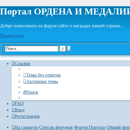
Портал ОРДЕНА И МЕДАЛИ
Добро пожаловать на форум сайта о наградах нашей страны...
Пропустить
Расширенный
Поиск
поиск
Ссылки
Темы без ответов
Активные темы
Поиск
FAQ
Вход
Регистрация
На главную
Список форумов
Форум Портала
Общий фор