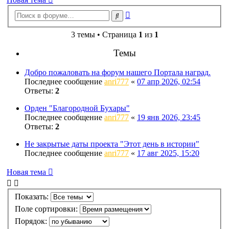
Расширенный
Поиск
поиск
3 темы • Страница
1
из
1
Темы
Добро пожаловать на форум нашего Портала наград.
Последнее сообщение
anri777
«
07 апр 2026, 02:54
Ответы:
2
Орден "Благородной Бухары"
Последнее сообщение
anri777
«
19 янв 2026, 23:45
Ответы:
2
Не закрытые даты проекта "Этот день в истории"
Последнее сообщение
anri777
«
17 авг 2025, 15:20
Новая тема
Показать:
Поле сортировки:
Порядок: