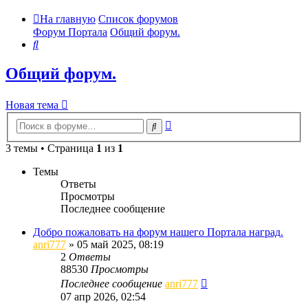
На главную
Список форумов
Форум Портала
Общий форум.
Поиск
Общий форум.
Новая тема
Расширенный
Поиск
поиск
3 темы • Страница
1
из
1
Темы
Ответы
Просмотры
Последнее сообщение
Добро пожаловать на форум нашего Портала наград.
anri777
»
05 май 2025, 08:19
2
Ответы
88530
Просмотры
Последнее сообщение
anri777
07 апр 2026, 02:54