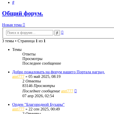
Поиск
Общий форум.
Новая тема
Расширенный
Поиск
поиск
3 темы • Страница
1
из
1
Темы
Ответы
Просмотры
Последнее сообщение
Добро пожаловать на форум нашего Портала наград.
anri777
»
05 май 2025, 08:19
2
Ответы
83146
Просмотры
Последнее сообщение
anri777
07 апр 2026, 02:54
Орден "Благородной Бухары"
anri777
»
22 сен 2025, 00:49
2
Ответы