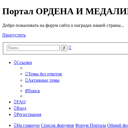
Портал ОРДЕНА И МЕДАЛ
Добро пожаловать на форум сайта о наградах нашей страны...
Пропустить
Расширенный
Поиск
поиск
Ссылки
Темы без ответов
Активные темы
Поиск
FAQ
Вход
Регистрация
На главную
Список форумов
Форум Портала
Общий фо