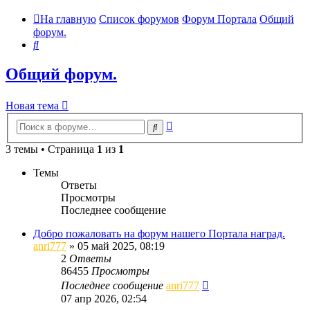
На главную
Список форумов
Форум Портала
Общий
форум.
Поиск
Общий форум.
Новая тема
Расширенный
Поиск
поиск
3 темы • Страница
1
из
1
Темы
Ответы
Просмотры
Последнее сообщение
Добро пожаловать на форум нашего Портала наград.
anri777
»
05 май 2025, 08:19
2
Ответы
86455
Просмотры
Последнее сообщение
anri777
07 апр 2026, 02:54