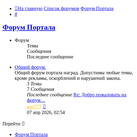
На главную
Список форумов
Форум Портала
Поиск
Форум Портала
Форум
Темы
Сообщения
Последнее сообщение
Общий форум.
Общий форум портала наград. Допустимы любые темы,
кроме рекламы, оскорблений и нарушений закона.
3
Темы
7
Сообщения
Последнее сообщение
Re: Добро пожаловать на
форум…
Перейти
anri777
к
07 апр 2026, 02:54
последнему
сообщению
Перейти
Форум Портала