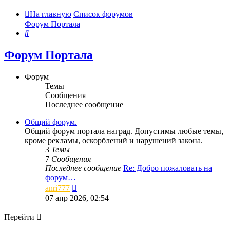
На главную
Список форумов
Форум Портала
Поиск
Форум Портала
Форум
Темы
Сообщения
Последнее сообщение
Общий форум.
Общий форум портала наград. Допустимы любые темы,
кроме рекламы, оскорблений и нарушений закона.
3
Темы
7
Сообщения
Последнее сообщение
Re: Добро пожаловать на
форум…
Перейти
anri777
к
07 апр 2026, 02:54
последнему
сообщению
Перейти