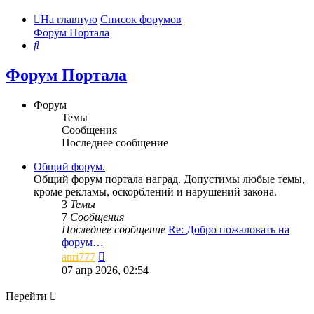
На главную
Список форумов
Форум Портала
Поиск
Форум Портала
Форум
Темы
Сообщения
Последнее сообщение
Общий форум.
Общий форум портала наград. Допустимы любые темы,
кроме рекламы, оскорблений и нарушений закона.
3
Темы
7
Сообщения
Последнее сообщение
Re: Добро пожаловать на
форум…
Перейти
anri777
к
07 апр 2026, 02:54
последнему
сообщению
Перейти